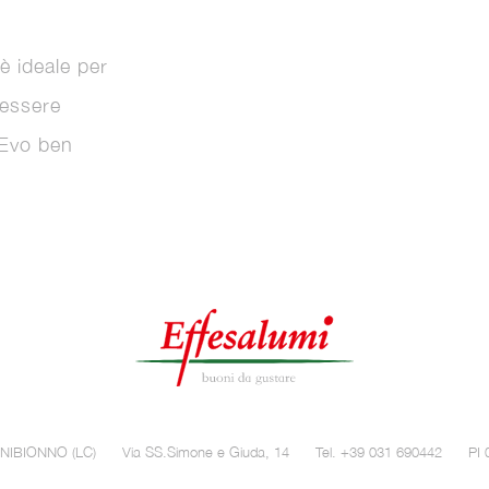
 ideale per
 essere
 Evo ben
 NIBIONNO (LC)
Via SS.Simone e Giuda, 14
Tel. +39 031 690442
PI