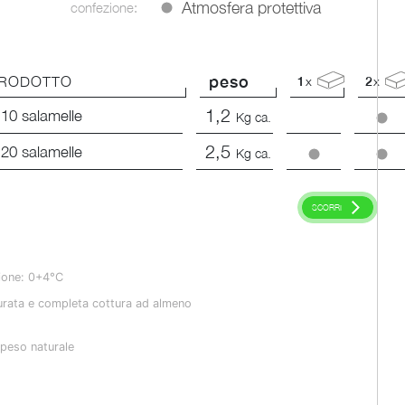
Atmosfera protettiva
confezione:
peso
RODOTTO
1
x
2
x
1,2
 10 salamelle
Kg ca.
2,5
 20 salamelle
Kg ca.
SCORRI
ione: 0+4°C
urata e completa cottura ad almeno
o
peso naturale