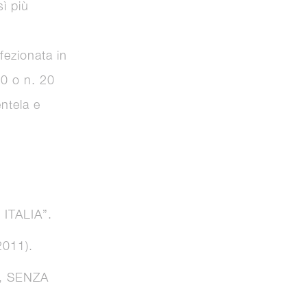
ì più
ezionata in
10 o n. 20
entela e
 ITALIA”.
011).
, SENZA