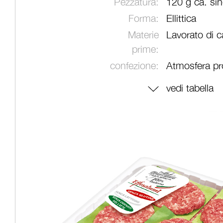
Pezzatura:
120 g ca. si
Forma:
Ellittica
Materie
Lavorato di c
prime:
confezione:
Atmosfera pro
vedi tabella