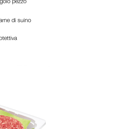
ngolo pezzo
arne di suino
tettiva