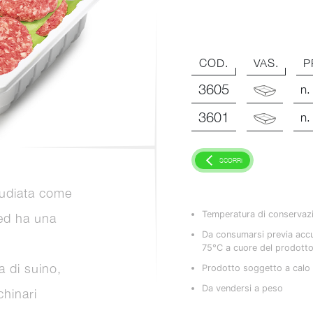
COD.
VAS.
P
3605
n.
3601
n.
SCORRI
udiata come
Temperatura di conservaz
 ed ha una
Da consumarsi previa acc
75°C a cuore del prodott
a di suino,
Prodotto soggetto a calo 
Da vendersi a peso
chinari