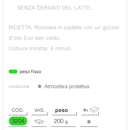
SENZA DERIVATI DEL LATTE.
RICETTA: Rosolare in padella con un goccio
d'olio Evo ben caldo.
Cottura minima: 4 minuti.
peso fisso
Atmosfera protettiva
confezione:
peso
COD.
VAS.
8
x
3204
200
g