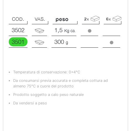
peso
COD.
VAS.
2
x
6
x
3502
1,5
Kg ca.
3501
300
g
Temperatura di conservazione: 0+4°C
Da consumarsi previa accurata e completa cottura ad
almeno 75°C a cuore del prodotto
Prodotto soggetto a calo peso naturale
Da vendersi a peso