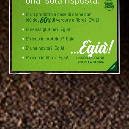
Ingredienti ricercati,
carni selezionate
Suino
VAI
...Ègia!
VAI